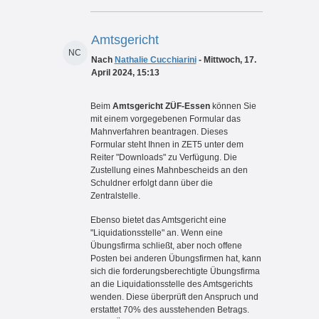
Amtsgericht
NC
Nach
Nathalie Cucchiarini
- Mittwoch, 17.
April 2024, 15:13
Beim
Amtsgericht ZÜF-Essen
können Sie
mit einem vorgegebenen Formular das
Mahnverfahren beantragen. Dieses
Formular steht Ihnen in ZET5 unter dem
Reiter "Downloads" zu Verfügung. Die
Zustellung eines Mahnbescheids an den
Schuldner erfolgt dann über die
Zentralstelle.
Ebenso bietet das Amtsgericht eine
"Liquidationsstelle" an. Wenn eine
Übungsfirma schließt, aber noch offene
Posten bei anderen Übungsfirmen hat, kann
sich die forderungsberechtigte Übungsfirma
an die Liquidationsstelle des Amtsgerichts
wenden. Diese überprüft den Anspruch und
erstattet 70% des ausstehenden Betrags.