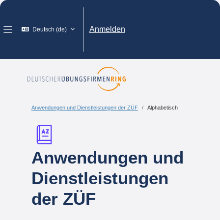
Zum Hauptinhalt
Anmelden
Deutsch ‎(de)‎
Website-Übersicht
Anwendungen und Dienstleistungen der ZÜF
Alphabetisch
Anwendungen und
Dienstleistungen
der ZÜF