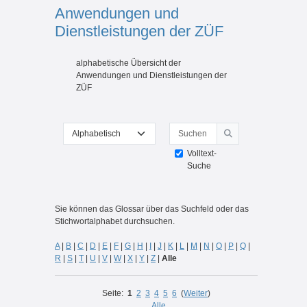
Anwendungen und
Dienstleistungen der ZÜF
Abschlussbedingungen
alphabetische Übersicht der
Anwendungen und Dienstleistungen der
ZÜF
Suchen
Sie können das Glossar über das Suchfeld oder das Stichwortal
Suchen
Volltext-
Suche
Sie können das Glossar über das Suchfeld oder das
Stichwortalphabet durchsuchen.
A
|
B
|
C
|
D
|
E
|
F
|
G
|
H
|
I
|
J
|
K
|
L
|
M
|
N
|
O
|
P
|
Q
|
R
|
S
|
T
|
U
|
V
|
W
|
X
|
Y
|
Z
|
Alle
Seite:
1
2
3
4
5
6
(
Weiter
)
Alle