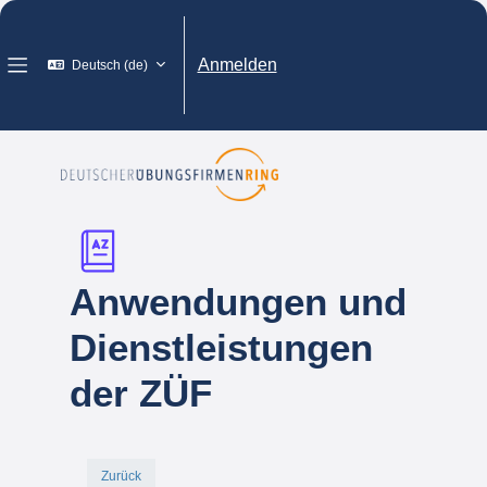
Zum Hauptinhalt
Anmelden
Deutsch ‎(de)‎
Website-Übersicht
Anwendungen und
Dienstleistungen
der ZÜF
Zurück