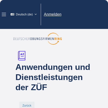
Zum Hauptinhalt
Anmelden
Deutsch ‎(de)‎
Website-Übersicht
Anwendungen und
Dienstleistungen
der ZÜF
Zurück