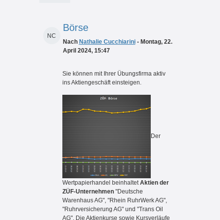
Börse
NC
Nach
Nathalie Cucchiarini
- Montag, 22.
April 2024, 15:47
Sie können mit Ihrer Übungsfirma aktiv
ins Aktiengeschäft einsteigen.
Der
Wertpapierhandel beinhaltet
Aktien der
ZÜF-Unternehmen
"Deutsche
Warenhaus AG", "Rhein RuhrWerk AG",
"Ruhrversicherung AG" und "Trans Oil
AG". Die Aktienkurse sowie Kursverläufe