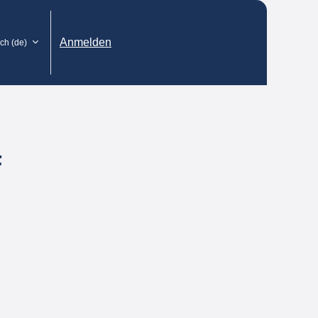
Anmelden
h ‎(de)‎
F