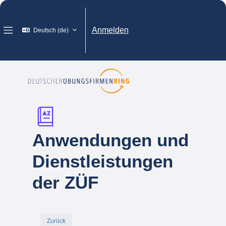
Zum Hauptinhalt
Anmelden
Deutsch ‎(de)‎
Website-Übersicht
Anwendungen und
Dienstleistungen
der ZÜF
Zurück