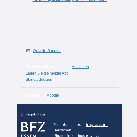
→
Website-Support
Sie sind nicht angemeldet. (
Anmelden
)
Laden Sie die mobile App
Standarddesign
Powered by
Moodle
Impressum
Zentralstelle des
Deutschen
Übungsfirmenrings
Kontakt