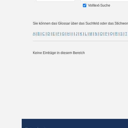
Volltext-Suche
Sie können das Glossar über das Suchfeld oder das Stichwo
A
|
B
|
C
|
D
|
E
|
F
|
G
|
H
|
I
|
J
|
K
|
L
|
M
|
N
|
O
|
P
|
Q
|
R
|
S
|
T
Keine Einträge in diesem Bereich