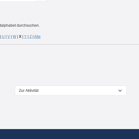
Suchen
rtalphabet durchsuchen.
|
U
|
V
|
W
|
X
|
Y
|
Z
|
Alle
Zur Aktivität