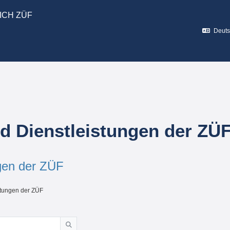
ICH ZÜF
Deutsc
 Dienstleistungen der ZÜ
gen der ZÜF
stungen der ZÜF
Suchen
wortalphabet durchsuchen.