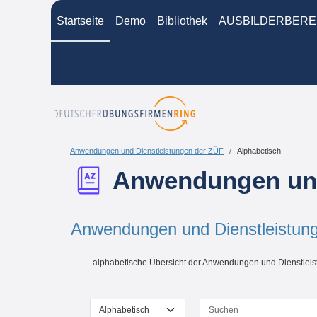
Zum Hauptinhalt
Startseite
Demo
Bibliothek
AUSBILDERBERE
Anwendungen und Dienstleistungen der ZÜF
Alphabetisch
Anwendungen und
Anwendungen und Dienstleistun
Abschlussbedingungen
alphabetische Übersicht der Anwendungen und Dienstlei
Sie können das Glossar über das Suchfeld oder das Stich