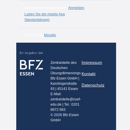
Sie sind nicht angemeldet. (
Anmelden
)
Laden Sie die mobile App
Standarddesign
Powered by
Moodle
Impressum
Zentralstelle des
Deutschen
Übungsfirmenrings
Kontakt
Bfz-Essen GmbH |
Karolingerstraße
Datenschutz
93 | 45141 Essen
E-Mail:
zentralstelle@zuef-
edu.de | Tel.: 0201
8872 983
© 2026 Bfz-Essen
GmbH