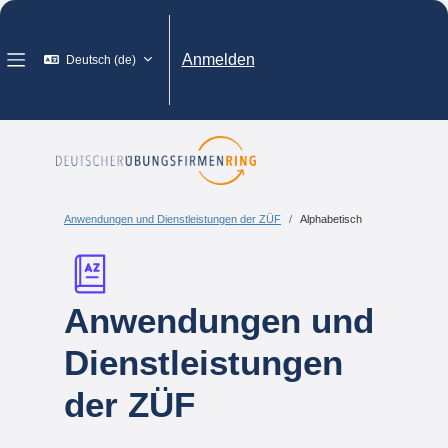
Zum Hauptinhalt
Anmelden
Deutsch ‎(de)‎
Website-Übersicht
Anwendungen und Dienstleistungen der ZÜF
Alphabetisch
Anwendungen und
Dienstleistungen
der ZÜF