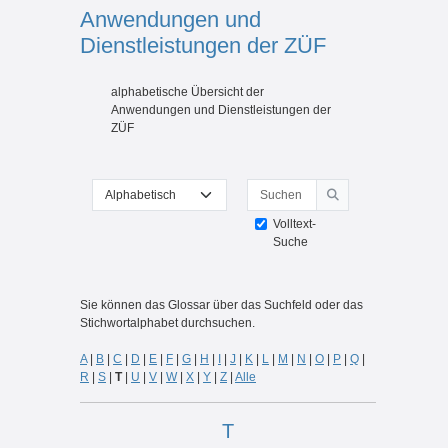
Anwendungen und
Dienstleistungen der ZÜF
Abschlussbedingungen
alphabetische Übersicht der
Anwendungen und Dienstleistungen der
ZÜF
Suchen
Sie können das Glossar über das Suchfeld oder das Stichwortal
Suchen
Volltext-
Suche
Sie können das Glossar über das Suchfeld oder das
Stichwortalphabet durchsuchen.
A
|
B
|
C
|
D
|
E
|
F
|
G
|
H
|
I
|
J
|
K
|
L
|
M
|
N
|
O
|
P
|
Q
|
R
|
S
|
T
|
U
|
V
|
W
|
X
|
Y
|
Z
|
Alle
T