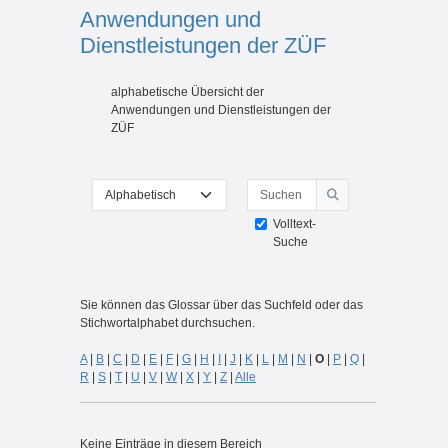
Anwendungen und
Dienstleistungen der ZÜF
Abschlussbedingungen
alphabetische Übersicht der
Anwendungen und Dienstleistungen der
ZÜF
Suchen
Sie können das Glossar über das Suchfeld oder das Stichwortal
Suchen
Volltext-
Suche
Sie können das Glossar über das Suchfeld oder das
Stichwortalphabet durchsuchen.
A
|
B
|
C
|
D
|
E
|
F
|
G
|
H
|
I
|
J
|
K
|
L
|
M
|
N
|
O
|
P
|
Q
|
R
|
S
|
T
|
U
|
V
|
W
|
X
|
Y
|
Z
|
Alle
Keine Einträge in diesem Bereich