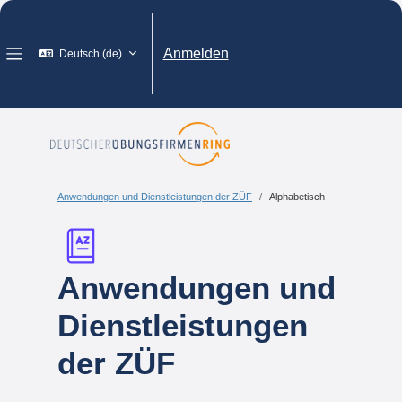
Zum Hauptinhalt
Anmelden
Deutsch ‎(de)‎
Website-Übersicht
Anwendungen und Dienstleistungen der ZÜF
Alphabetisch
Anwendungen und
Dienstleistungen
der ZÜF