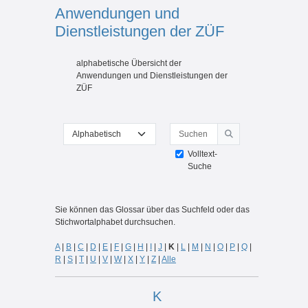
Anwendungen und
Dienstleistungen der ZÜF
Abschlussbedingungen
alphabetische Übersicht der
Anwendungen und Dienstleistungen der
ZÜF
Suchen
Sie können das Glossar über das Suchfeld oder das Stichwortal
Suchen
Volltext-
Suche
Sie können das Glossar über das Suchfeld oder das
Stichwortalphabet durchsuchen.
A
|
B
|
C
|
D
|
E
|
F
|
G
|
H
|
I
|
J
|
K
|
L
|
M
|
N
|
O
|
P
|
Q
|
R
|
S
|
T
|
U
|
V
|
W
|
X
|
Y
|
Z
|
Alle
K