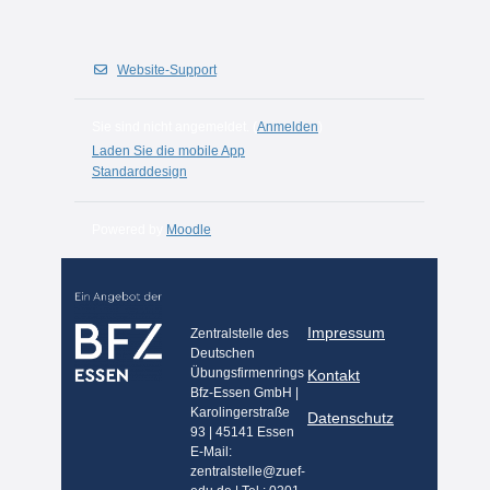
Website-Support
Sie sind nicht angemeldet. (
Anmelden
)
Laden Sie die mobile App
Standarddesign
Powered by
Moodle
Impressum
Zentralstelle des
Deutschen
Übungsfirmenrings
Kontakt
Bfz-Essen GmbH |
Karolingerstraße
Datenschutz
93 | 45141 Essen
E-Mail:
zentralstelle@zuef-