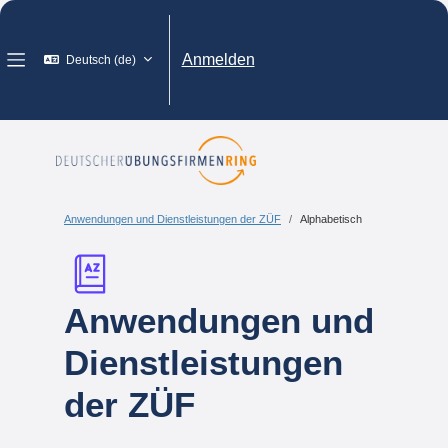
Zum Hauptinhalt
Anmelden
Deutsch ‎(de)‎
Website-Übersicht
Anwendungen und Dienstleistungen der ZÜF
Alphabetisch
Anwendungen und
Dienstleistungen
der ZÜF