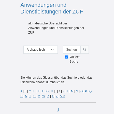
Anwendungen und
Dienstleistungen der ZÜF
Abschlussbedingungen
alphabetische Übersicht der
Anwendungen und Dienstleistungen der
ZÜF
Suchen
Sie können das Glossar über das Suchfeld oder das Stichwortal
Suchen
Volltext-
Suche
Sie können das Glossar über das Suchfeld oder das
Stichwortalphabet durchsuchen.
A
|
B
|
C
|
D
|
E
|
F
|
G
|
H
|
I
|
J
|
K
|
L
|
M
|
N
|
O
|
P
|
Q
|
R
|
S
|
T
|
U
|
V
|
W
|
X
|
Y
|
Z
|
Alle
J