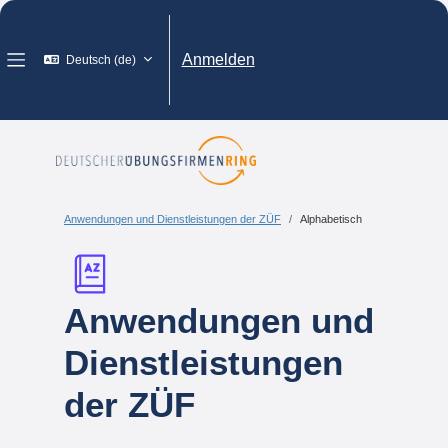
Zum Hauptinhalt
Anmelden
Deutsch ‎(de)‎
Website-Übersicht
Anwendungen und Dienstleistungen der ZÜF
Alphabetisch
Anwendungen und
Dienstleistungen
der ZÜF