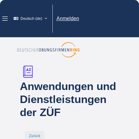
Zum Hauptinhalt
Anmelden
Deutsch ‎(de)‎
Website-Übersicht
Anwendungen und
Dienstleistungen
der ZÜF
Zurück