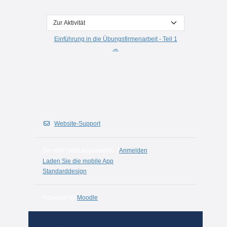
Zur Aktivität
Einführung in die Übungsfirmenarbeit - Teil 1
→
Website-Support
Sie sind nicht angemeldet. (
Anmelden
)
Laden Sie die mobile App
Standarddesign
Powered by
Moodle