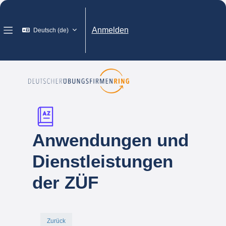
Zum Hauptinhalt
Anmelden
Deutsch ‎(de)‎
Website-Übersicht
Anwendungen und
Dienstleistungen
der ZÜF
Zurück