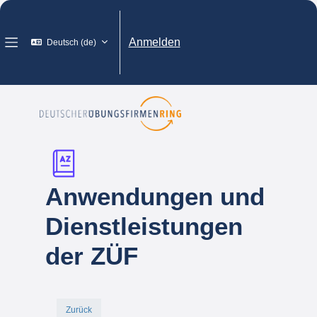
Zum Hauptinhalt
Anmelden
Deutsch ‎(de)‎
Website-Übersicht
Anwendungen und
Dienstleistungen
der ZÜF
Zurück