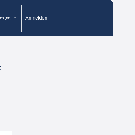
Anmelden
h ‎(de)‎
F