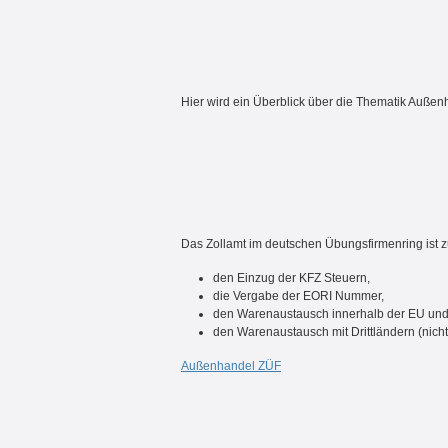
Hier
wird ei
n Überblick über die Thematik Außen
Das Zollamt im deutschen Übungsfirmenring ist z
den Einzug der KFZ Steuern,
die Vergabe der EORI Nummer,
den Warenaustausch innerhalb der EU un
den Warenaustausch mit Drittländern (nicht
Außenhandel ZÜF