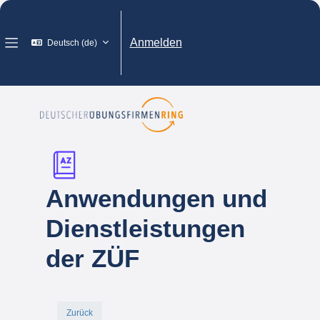
Zum Hauptinhalt
Anmelden
Deutsch ‎(de)‎
Website-Übersicht
Anwendungen und
Dienstleistungen
der ZÜF
Zurück