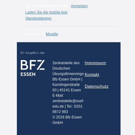
Sie sind nicht angemeldet. (
Anmelden
)
Laden Sie die mobile App
Standarddesign
Powered by
Moodle
Impressum
Zentralstelle des
Deutschen
Übungsfirmenrings
Kontakt
Bfz-Essen GmbH |
Karolingerstraße
Datenschutz
93 | 45141 Essen
E-Mail:
zentralstelle@zuef-
edu.de | Tel.: 0201
8872 983
© 2026 Bfz-Essen
GmbH