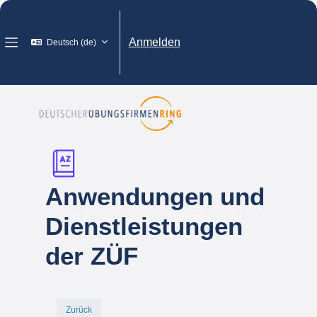
Zum Hauptinhalt
Anmelden
Deutsch ‎(de)‎
Website-Übersicht
Anwendungen und
Dienstleistungen
der ZÜF
Zurück