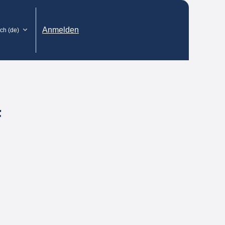
Anmelden
h ‎(de)‎
F