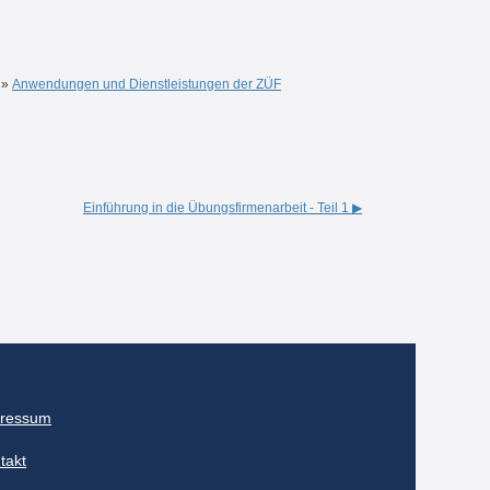
»
Anwendungen und Dienstleistungen der ZÜF
Einführung in die Übungsfirmenarbeit - Teil 1 ▶︎
ressum
takt