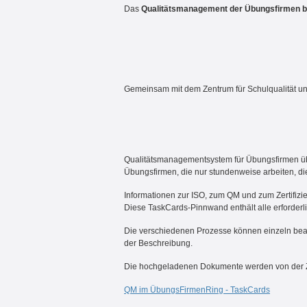
Das
Qualitätsmanagement der Übungsfirmen ba
Gemeinsam mit dem Zentrum für Schulqualität 
Qualitätsmanagementsystem für Übungsfirmen üb
Übungsfirmen, die nur stundenweise arbeiten, die
Informationen zur ISO, zum QM und zum Zertifizie
Diese TaskCards-Pinnwand enthält alle erforderli
Die verschiedenen Prozesse können einzeln bearb
der Beschreibung.
Die hochgeladenen Dokumente werden von der Zent
QM im ÜbungsFirmenRing - TaskCards