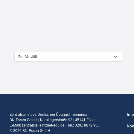
Zur Aktivität
Imp
Zentralstelle des Deutschen Übungsfirmenrings
Bfz-Essen GmbH | Karolingerstraße 93 | 45141 Essen
E-Mail: zentralstelle@zuef-edu.de | Tel.: 0201 8872 983
Kon
© 2026 Bfz-Essen GmbH