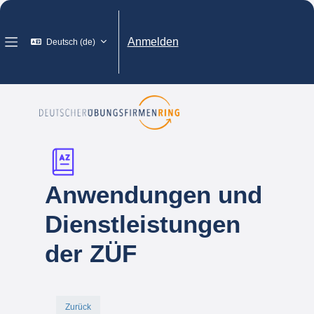
Zum Hauptinhalt
Anmelden
Deutsch ‎(de)‎
Website-Übersicht
Anwendungen und
Dienstleistungen
der ZÜF
Zurück