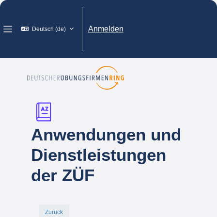
Zum Hauptinhalt
Anmelden
Deutsch ‎(de)‎
Website-Übersicht
Anwendungen und
Dienstleistungen
der ZÜF
Zurück