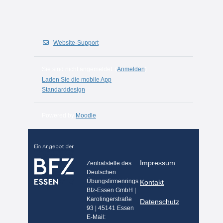
Website-Support
Sie sind nicht angemeldet. (
Anmelden
)
Laden Sie die mobile App
Standarddesign
Powered by
Moodle
Impressum
Zentralstelle des
Deutschen
Übungsfirmenrings
Kontakt
Bfz-Essen GmbH |
Karolingerstraße
Datenschutz
93 | 45141 Essen
E-Mail: