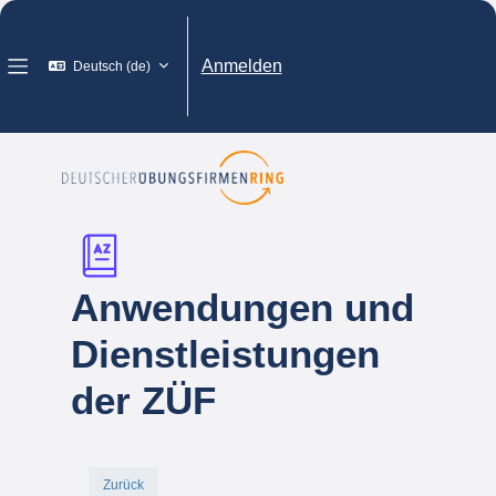
Zum Hauptinhalt
Anmelden
Deutsch ‎(de)‎
Website-Übersicht
Anwendungen und
Dienstleistungen
der ZÜF
Zurück