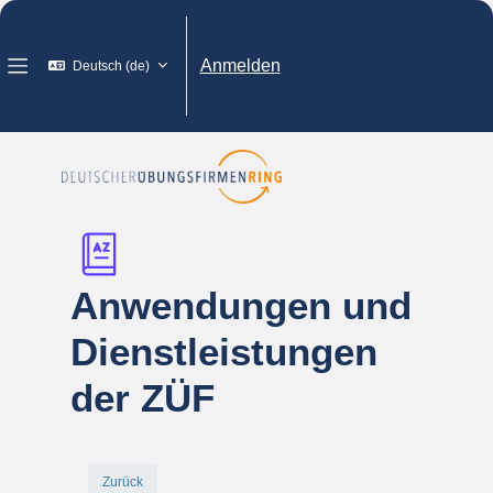
Zum Hauptinhalt
Anmelden
Deutsch ‎(de)‎
Website-Übersicht
Anwendungen und
Dienstleistungen
der ZÜF
Zurück