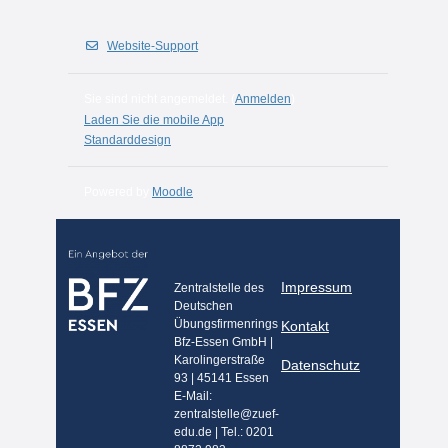
Website-Support
Sie sind nicht angemeldet. (
Anmelden
)
Laden Sie die mobile App
Standarddesign
Powered by
Moodle
Impressum
Zentralstelle des
Deutschen
Übungsfirmenrings
Kontakt
Bfz-Essen GmbH |
Karolingerstraße
Datenschutz
93 | 45141 Essen
E-Mail:
zentralstelle@zuef-
edu.de | Tel.: 0201