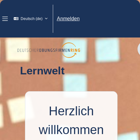
Zum Hauptinhalt
Anmelden
Deutsch ‎(de)‎
Website-Übersicht
Lernwelt
Herzlich
willkommen